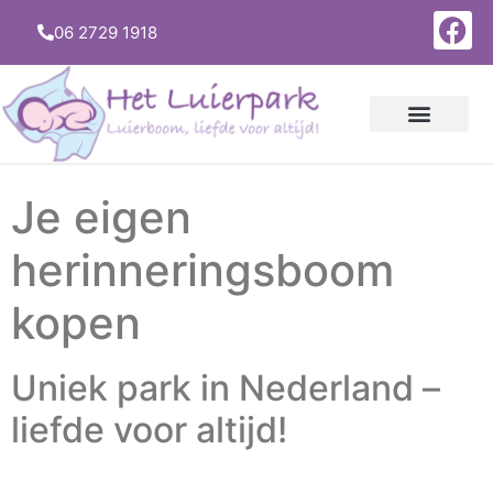
06 2729 1918
OVER HET LUI
Je eigen
herinneringsboom
kopen
Uniek park in Nederland –
liefde voor altijd!