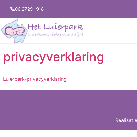
06 2729 1918
privacyverklaring
Luierpark-privacyverklaring
Realisati