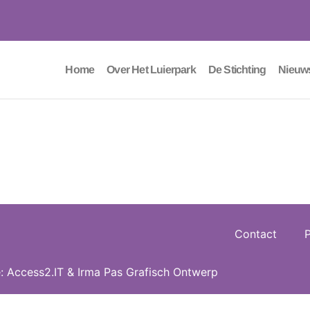
Home
Over Het Luierpark
De Stichting
Nieuw
Contact
P
e:
Access2.IT
&
Irma Pas Grafisch Ontwerp